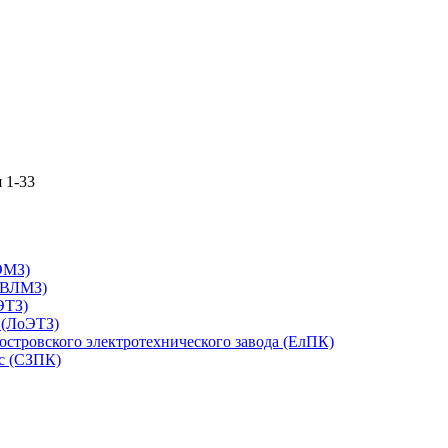
 1-33
ЭМЗ)
 (ВЛМЗ)
ЭТЗ)
 (ЛоЭТЗ)
стровского электротехнического завода (ЕлПК)
с (СЗПК)