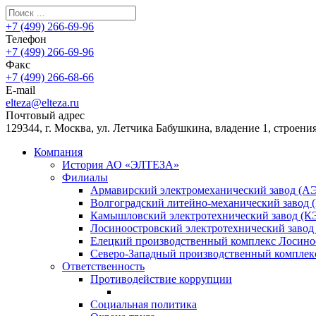
+7 (499) 266-69-96
Телефон
+7 (499) 266-69-96
Факс
+7 (499) 266-68-66
E-mail
elteza@elteza.ru
Почтовый адрес
129344, г. Москва, ул. Летчика Бабушкина, владение 1, строения
Компания
История АО «ЭЛТЕЗА»
Филиалы
Армавирский электромеханический завод (А
Волгоградский литейно-механический завод
Камышловский электротехнический завод (К
Лосиноостровский электротехнический завод
Елецкий производственный комплекс Лосиноо
Северо-Западный производственный комплек
Ответственность
Противодействие коррупции
Социальная политика